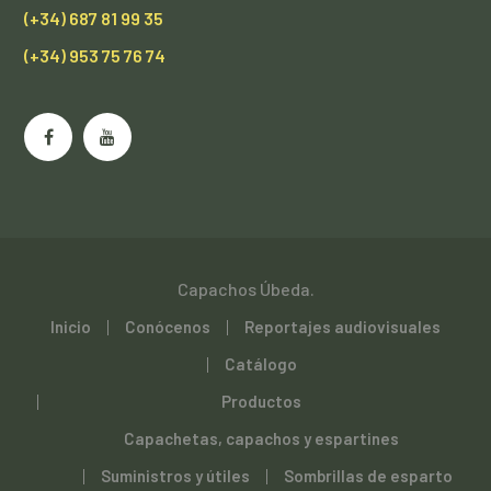
(+34) 687 81 99 35
(+34) 953 75 76 74
Capachos Úbeda.
Inicio
Conócenos
Reportajes audiovisuales
Catálogo
Productos
Capachetas, capachos y espartines
Suministros y útiles
Sombrillas de esparto