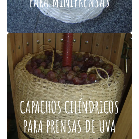
PARA MINIPRENSAS
Capacho para miniprensas en polipropileno y rafia,
medidas 40 cm. de diámetro, ojo de 4 y 5,5 cm.
CAPACHOS CILÍNDRICOS
PARA PRENSAS DE UVA
Capachos especiales para la obtención del mosto
CAPACHOS CILÍNDRICOS
de la uva. Filtra el mosto sin los residuos que se
cuelan por los jaulillos, obteniéndose yá filtrado.
PARA PRENSAS DE UVA
Se pueden prensar las uvas sin necesidad de
triturarlas. Desprende fácilmente la plasta de los