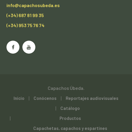
info@capachosubeda.es
(+34) 687 81 99 35
(+34) 953 75 76 74
Capachos Úbeda.
Inicio
Conócenos
Reportajes audiovisuales
Catálogo
Productos
Capachetas, capachos y espartines