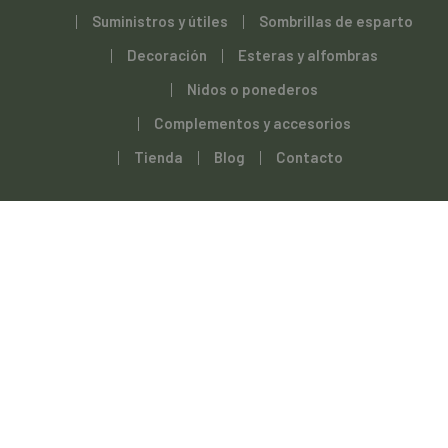
Suministros y útiles
Sombrillas de esparto
Decoración
Esteras y alfombras
Nidos o ponederos
Complementos y accesorios
Tienda
Blog
Contacto