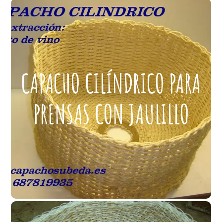
CAPACHO CILÍNDRICO PARA
PRENSAS CON JAULILLO
CAPACHO CILÍNDRICO PARA
Capacho cilíndrico para prensas de VINO, MIEL O
PRENSAS CON JAULILLO
CERA CON JAULILLO. Se puede someter a altas
temperaturas sin que se contraiga, fabricado en
fibra vegetal de Sisal.
– Evita triturar la uva, se puede someter a altas
temperaturas, más resistente que el esparto.