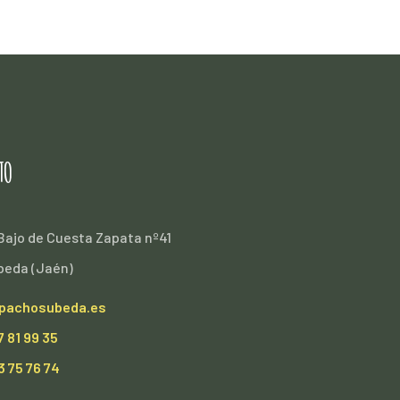
TO
ajo de Cuesta Zapata nº41
beda (Jaén)
pachosubeda.es
7 81 99 35
3 75 76 74