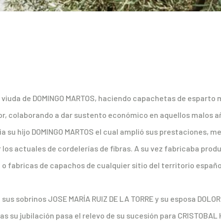
la viuda de DOMINGO MARTOS, haciendo capachetas de esparto m
r, colaborando a dar sustento económico en aquellos malos añ
ia su hijo DOMINGO MARTOS el cual amplió sus prestaciones, m
los actuales de cordelerías de fibras. A su vez fabricaba produc
o fabricas de capachos de cualquier sitio del territorio españ
levo sus sobrinos JOSE MARÍA RUIZ DE LA TORRE y su esposa DO
ras su jubilación pasa el relevo de su sucesión para CRISTOBA